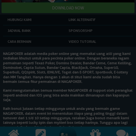
HUBUNGI KAMI
LINK ALTERNATIF
JADWAL BANK
SPONSORSHIP
CARA BERMAIN
VIDEO TUTORIAL
NAGAPOKER
adalah media poker online yang memakai uang asli yang kami
sediakan khusus untuk para pecinta poker online. Dengan beraneka ragam
permainan seperti Texas Poker, Domino Dealer, Bandar Ceme, Ceme Keliling,
Dominobet, Capsa Susun, Bandar Capsa, Blackjack, Omaha, Super10,
Superbull, QQspirit, Slots, IDNLIVE, Togel dan E-SPORT, sportbook, E-lottery
dan MM Tangkas. Hanya dengan 1 akun di situs kami anda sudah bisa
bermain semua fitur permainan di
NAGAPOKER
.
Kami mengutamakan semua member
NAGAPOKER
di support oleh perangkat
seperti android dan IOS yang bisa anda mainkan dimanapun dan kapanpun
saja.
Raih bonus jutaan setiap minggunya untuk anda yang bermain game
NAGAPOKER
, dalam event ini menentukan siapa yang paling tinggi dalam
turnover dari 1 s/d 10 setiap minggunya, rasakan juga bonus menarik kami
lainnya seperti lucky spin dan mysteri box setiap harinya. Tunggu apa lagi
segera daftarkan diri anda dan raih hadiahnya!