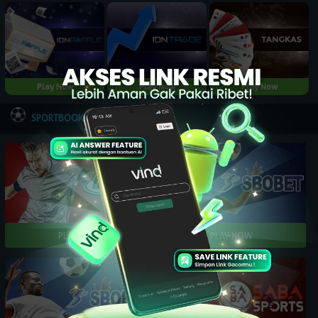
Play Now
Play Now
Play Now
NEW
SPORTBOOK