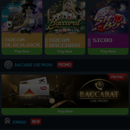
Play Now
Play Now
Play Now
PROMO
BACCARAT LIVE PROXY
Play Now
NEW
IDNMAX