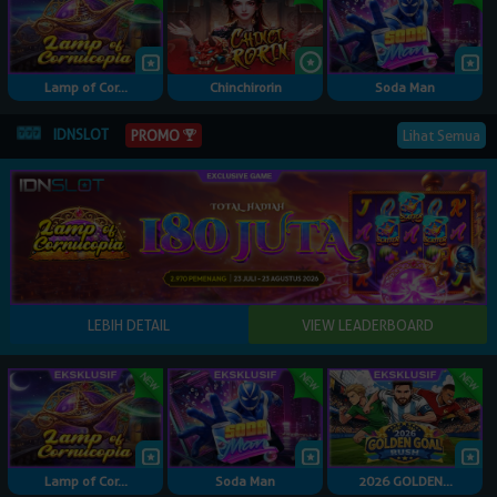
Lamp of Cor...
Chinchirorin
Soda Man
IDNSLOT
Lihat Semua
PROMO
Lamp of Cor...
Soda Man
2026 GOLDEN...