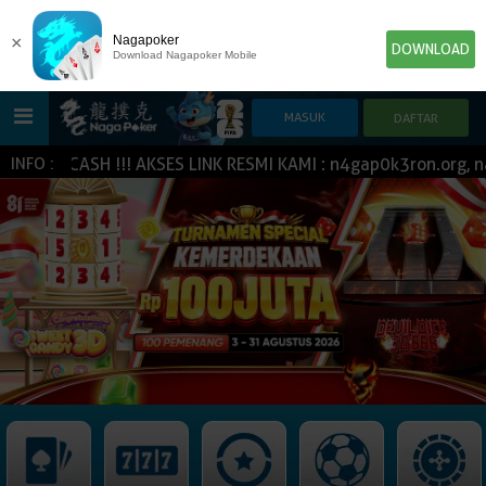
×
Nagapoker
DOWNLOAD
Download Nagapoker Mobile
KERCASH !!! AKSES LINK RESMI KAMI : n4gap0k3ron.org, na
INFO :
HOME
POKER
SLOT GAME
IDN E-LOTTERY
NEW
NEW
SPORTBOOK
LIVE CASINO
IDNLIVE
NEW
TOGEL
ESPORTS
ARCADE
NEW
NEW
NEW
IDNTRADE
TEMBAK IKAN
IDNRAFFLE