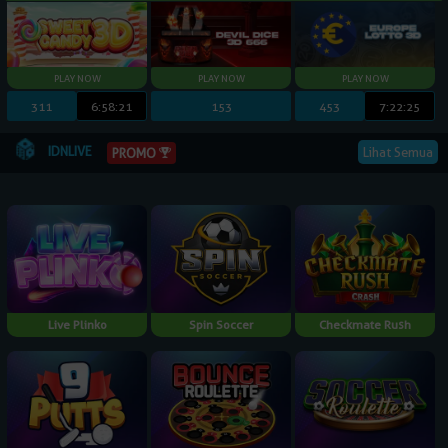
311
6:58:20
153
453
7:22:24
IDNLIVE
Lihat Semua
PROMO
Live Plinko
Spin Soccer
Checkmate Rush