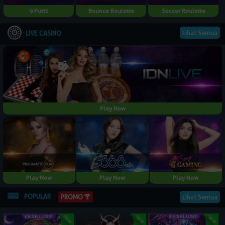
9 Putts
Bounce Roulette
Soccer Roulette
Lihat Semua
LIVE CASINO
Play Now
Play Now
Play Now
Play Now
POPULAR
Lihat Semua
PROMO