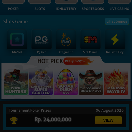
NEW
POKER
SLOTS
IDNLOTTERY
SPORTBOOKS
LIVE CASINO
TANGKAS
RTP
Slots Game
Lihat Semua
DEPOSIT
WITHDRAW
Idnslot
Pgsoft
Pragmatic
Slot Mania
No Limit City
PROMOSI
HOT PICK
RTP up to 97%
DOWNLOAD
REFERRAL
JACKPOT
Tournament Poker Prizes
06 August 2026
VIP MEMBER
Rp. 24,000,000
HUBUNGI KAMI