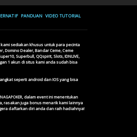
TERNATIF
PANDUAN
VIDEO TUTORIAL
 kami sediakan khusus untuk para pecinta
er, Domino Dealer, Bandar Ceme, Ceme
er10, Superbull, QQspirit, Slots, IDNLIVE,
gan 1 akun di situs kami anda sudah bisa
angkat seperti android dan IOS yang bisa
e
, dalam event ini menentukan
NAGAPOKER
nya, rasakan juga bonus menarik kami lainnya
egera daftarkan diri anda dan raih hadiahnya!