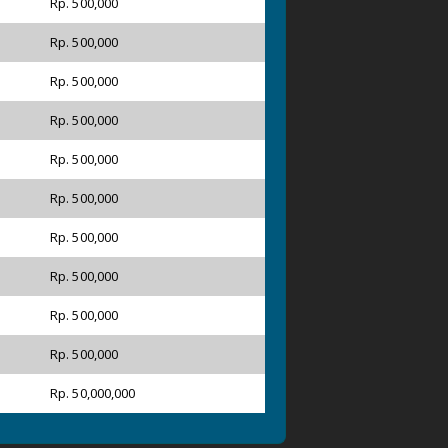
Rp. 500,000
Rp. 500,000
Rp. 500,000
Rp. 500,000
Rp. 500,000
Rp. 500,000
Rp. 500,000
Rp. 500,000
Rp. 500,000
Rp. 500,000
Rp. 50,000,000