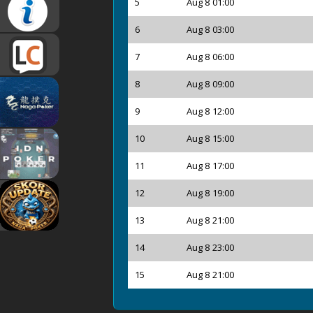
5
Aug 8 01:00
INFONAGAPOKER
6
Aug 8 03:00
7
Aug 8 06:00
LIVE
8
Aug 8 09:00
CHAT
9
Aug 8 12:00
10
Aug 8 15:00
11
Aug 8 17:00
12
Aug 8 19:00
13
Aug 8 21:00
14
Aug 8 23:00
15
Aug 8 21:00