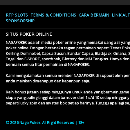
RTP SLOTS
TERMS & CONDITIONS
CARA BERMAIN
LINK AL
SPONSORSHIP
SITUS POKER ONLINE
adalah media poker online yang memakai uang asli yang
NAGAPOKER
poker online. Dengan beraneka ragam permainan seperti Texas Pok
Keliling, Dominobet, Capsa Susun, Bandar Capsa, Blackjack, Omaha, Sup
Togel dan E-SPORT, sportbook, E-lottery dan MM Tangkas. Hanya den
bermain semua fitur permainan di
.
NAGAPOKER
Kami mengutamakan semua member
di support oleh per
NAGAPOKER
anda mainkan dimanapun dan kapanpun saja.
Raih bonus jutaan setiap minggunya untuk anda yang bermain gam
siapa yang paling tinggi dalam turnover dari 1 s/d 10 setiap minggu
seperti lucky spin dan mysteri box setiap harinya. Tunggu apa lagi s
© 2026 Naga Poker. All Right Reserved | 18+