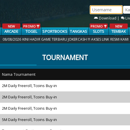
Download |
Liv
NEW
PROMO
PROMO
NEW
ARCADE
TOGEL
SPORTBOOKS
TANGKAS
SLOTS
TEMBAK
IKAN
8/08/2026
KINI HADIR GAME TERBARU JOKERCASH !!! AKSES LINK RESMI KAMI 
TOURNAMENT
Nama Tournament
2M Daily Freeroll, Tcoins Buy-in
2M Daily Freeroll, Tcoins Buy-in
2M Daily Freeroll, Tcoins Buy-in
5M Daily Freeroll, Tcoins Buy-in