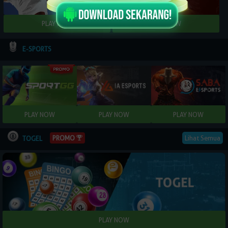
E-SPORTS
Lihat Semua
PROMO
TOGEL