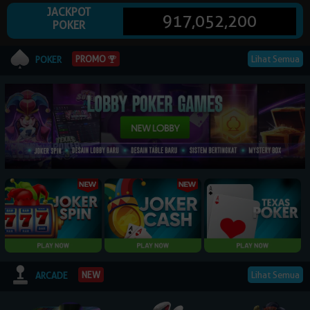
JACKPOT
917,052,200
POKER
© 2026 NagaPoker. All Rights Reserved | 18+
Lihat Semua
PROMO
POKER
Lihat Semua
NEW
ARCADE