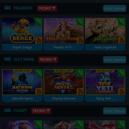
PRAGMATIC
Lihat Semua
PROMO
Super Serge
Hearts of V...
Jade Legends
SLOT MANIA
Lihat Semua
PROMO
Satoshi Spins
Psycho Heroes
Tipsy Yeti ...
PGSOFT
Lihat Semua
PROMO