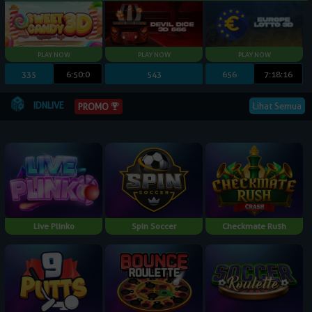
335
6:49:59
543
656
7:18:15
IDNLIVE
Lihat Semua
PROMO
Live Plinko
Spin Soccer
Checkmate Rush