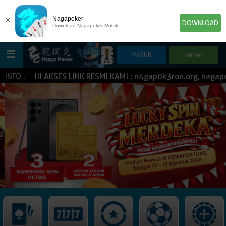
×
Nagapoker
DOWNLOAD
Download Nagapoker Mobile
SH !!! AKSES LINK RESMI KAMI : n4gap0k3ron.org, nagapok
INFO :
HOME
POKER
SLOT GAME
IDN E-LOTTERY
NEW
NEW
SPORTBOOK
LIVE CASINO
IDNLIVE
NEW
TOGEL
ESPORTS
ARCADE
NEW
NEW
NEW
IDNTRADE
TEMBAK IKAN
IDNRAFFLE