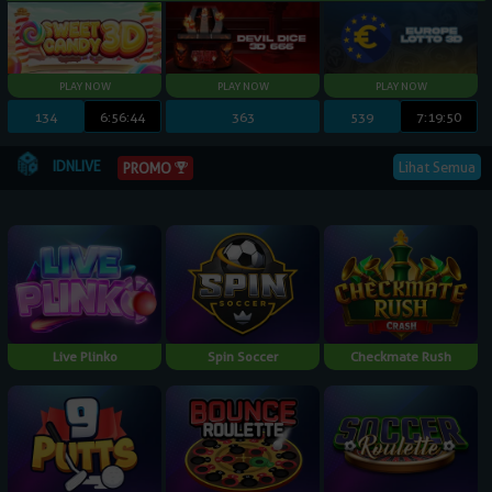
134
6:56:43
363
539
7:19:49
IDNLIVE
Lihat Semua
PROMO
Live Plinko
Spin Soccer
Checkmate Rush