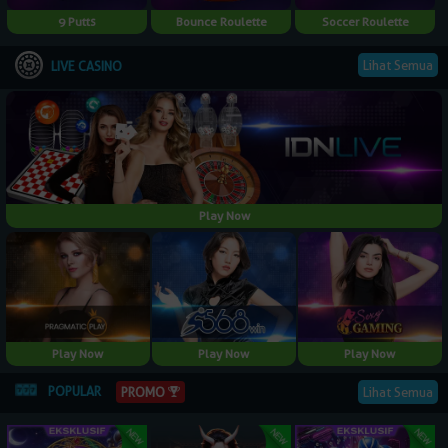
9 Putts
Bounce Roulette
Soccer Roulette
Lihat Semua
LIVE CASINO
Play Now
Play Now
Play Now
Play Now
POPULAR
Lihat Semua
PROMO