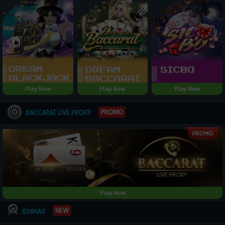
Play Now
Play Now
Play Now
PROMO
BACCARAT LIVE PROXY
Play Now
NEW
IDNMAX