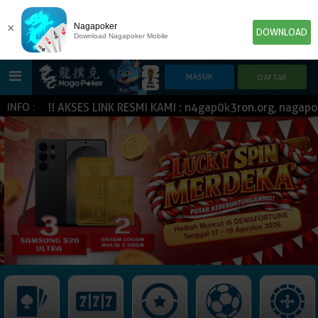
×
Nagapoker
DOWNLOAD
Download Nagapoker Mobile
H !!! AKSES LINK RESMI KAMI : n4gap0k3ron.org, nagapokw
INFO :
HOME
POKER
SLOT GAME
IDN E-LOTTERY
NEW
NEW
SPORTBOOK
LIVE CASINO
IDNLIVE
NEW
TOGEL
ESPORTS
ARCADE
NEW
NEW
NEW
IDNTRADE
TEMBAK IKAN
IDNRAFFLE