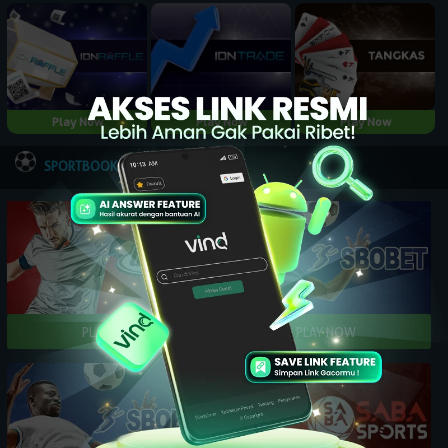
Play Now
Play Now
Play Now
NEW
SPORTBOOK