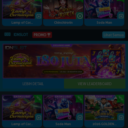
Lamp of Cor...
Chinchirorin
Soda Man
IDNSLOT
Lihat Semua
PROMO
Lamp of Cor...
Soda Man
2026 GOLDEN...