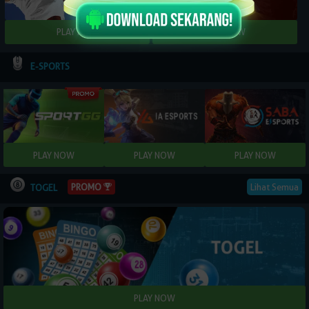
E-SPORTS
Lihat Semua
PROMO
TOGEL