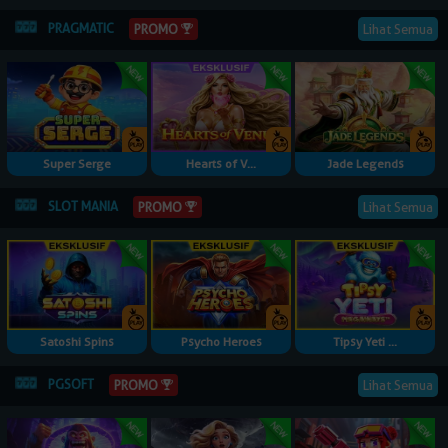
PRAGMATIC
Lihat Semua
PROMO
Super Serge
Hearts of V...
Jade Legends
SLOT MANIA
Lihat Semua
PROMO
Satoshi Spins
Psycho Heroes
Tipsy Yeti ...
PGSOFT
Lihat Semua
PROMO