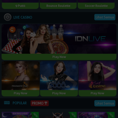
9 Putts
Bounce Roulette
Soccer Roulette
Lihat Semua
LIVE CASINO
Play Now
Play Now
Play Now
Play Now
POPULAR
Lihat Semua
PROMO