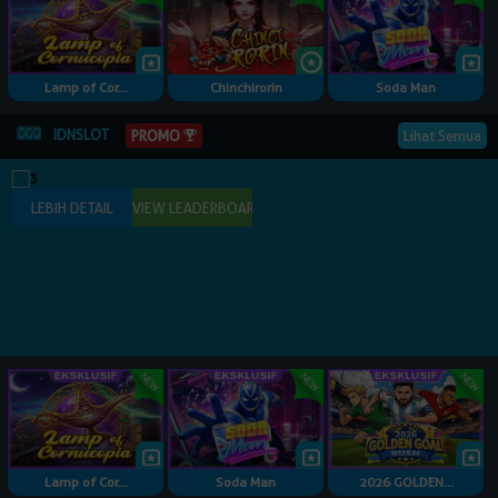
Lamp of Cor...
Chinchirorin
Soda Man
IDNSLOT
Lihat Semua
PROMO
Lamp of Cor...
Soda Man
2026 GOLDEN...