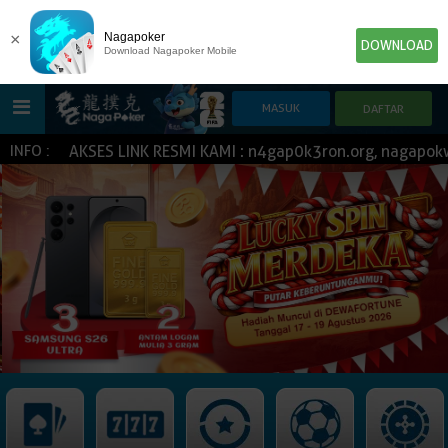
×
Nagapoker
DOWNLOAD
Download Nagapoker Mobile
 !!! AKSES LINK RESMI KAMI : n4gap0k3ron.org, nagapokwa
INFO :
HOME
POKER
SLOT GAME
IDN E-LOTTERY
NEW
NEW
SPORTBOOK
LIVE CASINO
IDNLIVE
NEW
TOGEL
ESPORTS
ARCADE
NEW
NEW
NEW
IDNTRADE
TEMBAK IKAN
IDNRAFFLE